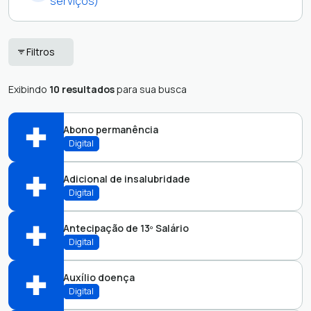
serviços)
Análise de Projetos
Protocolo
Filtros
Ouvidoria
Exibindo
10 resultados
para sua busca
Abono permanência
Digital
Adicional de insalubridade
Diretoria de Recursos Humanos
Digital
SADM-DG-DRH
Abrir online > Via protocolo 1Doc
Antecipação de 13º Salário
Abrir online > Via protocolo 1Doc
Digital
Perfis:
Perfis:
Auxílio doença
Diretoria de Recursos Humanos
Digital
SADM-DG-DRH